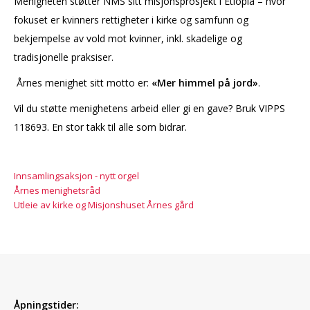
Menigheten støtter NMS sitt misjonsprosjekt i Etiopia – hvor
fokuset er kvinners rettigheter i kirke og samfunn og
bekjempelse av vold mot kvinner, inkl. skadelige og
tradisjonelle praksiser.
Årnes menighet sitt motto er:
«Mer himmel på jord»
.
Vil du støtte menighetens arbeid eller gi en gave? Bruk VIPPS
118693. En stor takk til alle som bidrar.
Innsamlingsaksjon - nytt orgel
Årnes menighetsråd
Utleie av kirke og Misjonshuset Årnes gård
Åpningstider: