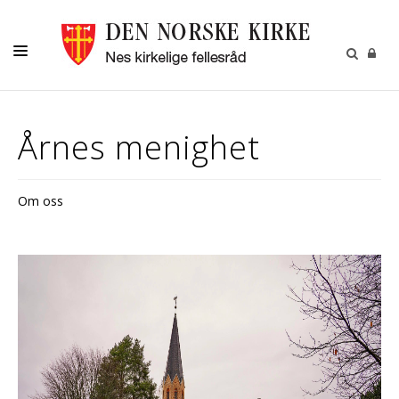
DÅP
Årnes menighet
KONFIRMASJON
BRYLLUP
Om oss
BEGRAVELSE
MUSIKK OG KULTUR
NESPOSTEN
OM OSS