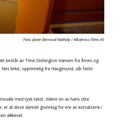
Foto: Javier Berrocal Nathaly / Albatross Films AS
blet består av Trine Dishington Hansen fra Årnes og
Nes kirke, opprinnelig fra Haugesund, vår faste
usikk med tysk tekst. Videre en av hans flotte
e, er at disse dannet grunnlag for flere av korsatsene i
en allikevel.