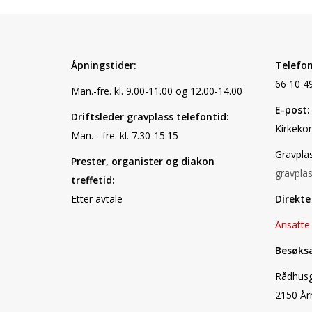
Åpningstider:
Telefon
66 10 4
Man.-fre. kl. 9.00-11.00 og 12.00-14.00
E-post:
Driftsleder gravplass telefontid:
Kirkeko
Man. - fre. kl. 7.30-15.15
Gravpla
Prester, organister og diakon
gravpla
treffetid:
Etter avtale
Direkte
Ansatte
Besøksa
Rådhusg
2150 År