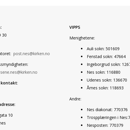
:
VIPPS
9 30
Menighetene:
Auli sokn: 501609
ntoret:
post.nes@kirken.no
Fenstad sokn: 47664
ssmyndigheten:
Ingeborgrud sokn: 126
ssene.nes@kirken.no
Nes sokn: 116880
Udenes sokn: 136670
 kontakt
:
Årnes sokn: 118693
Andre:
dresse:
Nes diakonat: 770376
ata 10
Trospplæringen i Nes:
nes
Nesposten: 770379