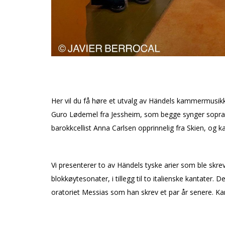
Her vil du få høre et utvalg av Händels kammermusikk 
Guro Lødemel fra Jessheim, som begge synger sopran, 
barokkcellist Anna Carlsen opprinnelig fra Skien, og 
Vi presenterer to av Händels tyske arier som ble skre
blokkfløytesonater, i tillegg til to italienske kantater
oratoriet Messias som han skrev et par år senere. Kant