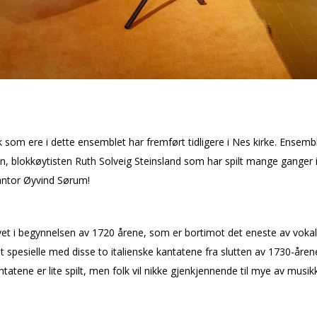
som flere i dette ensemblet har fremført tidligere i Nes kirke. Ensem
blokkfløytisten Ruth Solveig Steinsland som har spilt mange ganger i 
kantor Øyvind Sørum!
vet i begynnelsen av 1720 årene, som er bortimot det eneste av vokalm
. Det spesielle med disse to italienske kantatene fra slutten av 1730-åren
atene er lite spilt, men folk vil nikke gjenkjennende til mye av musikk