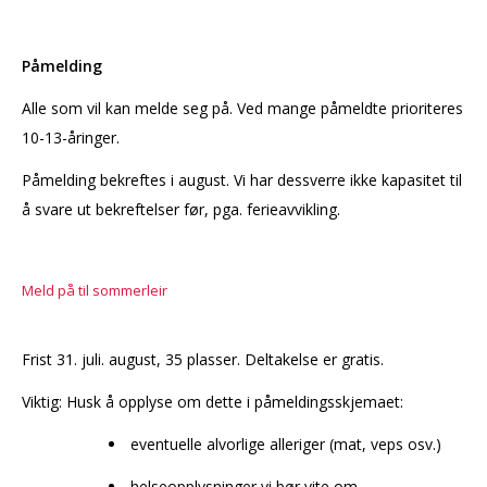
Påmelding
Alle som vil kan melde seg på. Ved mange påmeldte prioriteres
10-13-åringer.
Påmelding bekreftes i august. Vi har dessverre ikke kapasitet til
å svare ut bekreftelser før, pga. ferieavvikling.
Meld på til sommerleir
Frist 31. juli. august, 35 plasser. Deltakelse er gratis.
Viktig: Husk å opplyse om dette i påmeldingsskjemaet:
eventuelle alvorlige alleriger (mat, veps osv.)
helseopplysninger vi bør vite om