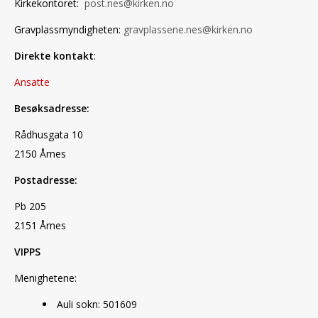
Kirkekontoret:
post.nes@kirken.no
Gravplassmyndigheten:
gravplassene.nes@kirken.no
Direkte kontakt
:
Ansatte
Besøksadresse:
Rådhusgata 10
2150 Årnes
Postadresse:
Pb 205
2151 Årnes
VIPPS
Menighetene:
Auli sokn: 501609