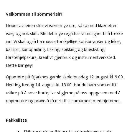
Velkommen til sommerleir!
I løpet av leiren skal vi være mye ute, så ta med klær etter
vær, og nok skift. Blir det mye regn har vi mulighet til å trekke
inn. Vi skal også ha masse forskjellige konkurranser og leker,
ballspill, kanopadling, fisking, spikking og bueskyting,
førstehjelpskurs, kreativt gjenbruk og instrumentverksted.
Dette blir gøy!
Oppmøte på Bjørknes gamle skole onsdag 12. august kl. 9.00.
Henting fredag 14. august kl. 13.00. Har du barn som er litt
usikre på å sove borte, tar vi gjerne på oss oppgaven med å
oppmuntre og prøve å få det til - i samarbeid med hjemmet.
Pakkeliste
Skift og uteklær (tilpass til værmeldingen, f.eks.