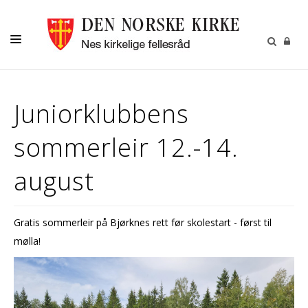
DÅP
Juniorklubbens
KONFIRMASJON
sommerleir 12.-14.
BRYLLUP
BEGRAVELSE
august
MUSIKK OG KULTUR
NESPOSTEN
Gratis sommerleir på Bjørknes rett før skolestart - først til
mølla!
OM OSS