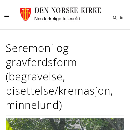
DÅP
Seremoni og
KONFIRMASJON
gravferdsform
BRYLLUP
BEGRAVELSE
(begravelse,
MUSIKK OG KULTUR
bisettelse/kremasjon,
NESPOSTEN
minnelund)
OM OSS