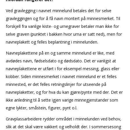
Ved gravlegging i navnet minnelund betales det for selve
gravleggingen og for å få navn montert på minnesmerket. Til
forskjell fra vanlige kiste- og urnegraver betaler man ikke for
selve graven (punktet i bakken hvor urna er satt ned), men for
navneplakett og felles beplantning i minnelunden.
Navneplakettene på en og samme minnelund er like, med
avdødes navn, fødselsdato og dødsdato. Det er vanligst at
navneplakettene er utført i for eksempel messing, glass eller
kobber. Siden minnesmerket i navnet minnelund er et felles
minnested, er det felles retningslinjer for utseende på
navneplaketter, og for hva du kan gjøre/pynte med der. Det er
ikke anledning til å sette igjen varige minnegjenstander som
egne lykter, småstein, figurer, pynt o.l.
Gravplassarbeidere rydder området i minnelunden ved behov,
slik at det skal være vakkert og velholdt der. I sommersesong