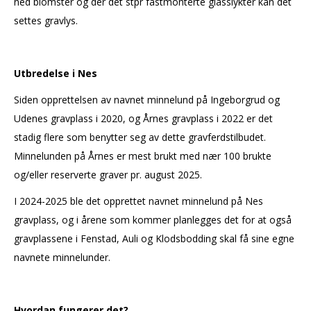
ned blomster og der det stpr fastmonterte glasslykter kan det
settes gravlys.
Utbredelse i Nes
Siden opprettelsen av navnet minnelund på Ingeborgrud og
Udenes gravplass i 2020, og Årnes gravplass i 2022 er det
stadig flere som benytter seg av dette gravferdstilbudet.
Minnelunden på Årnes er mest brukt med nær 100 brukte
og/eller reserverte graver pr. august 2025.
I 2024-2025 ble det opprettet navnet minnelund på Nes
gravplass, og i årene som kommer planlegges det for at også
gravplassene i Fenstad, Auli og Klodsbodding skal få sine egne
navnete minnelunder.
Hvordan fungerer det?