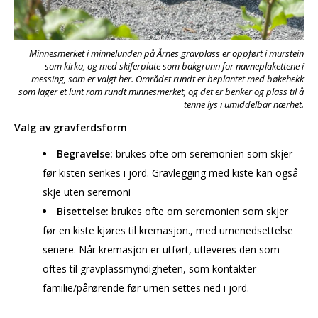
Minnesmerket i minnelunden på Årnes gravplass er oppført i murstein
som kirka, og med skiferplate som bakgrunn for navneplakettene i
messing, som er valgt her. Området rundt er beplantet med bøkehekk
som lager et lunt rom rundt minnesmerket, og det er benker og plass til å
tenne lys i umiddelbar nærhet.
Valg av gravferdsform
Begravelse:
brukes ofte om seremonien som skjer
før kisten senkes i jord. Gravlegging med kiste kan også
skje uten seremoni
Bisettelse:
brukes ofte om seremonien som skjer
før en kiste kjøres til kremasjon., med urnenedsettelse
senere. Når kremasjon er utført, utleveres den som
oftes til gravplassmyndigheten, som kontakter
familie/pårørende før urnen settes ned i jord.